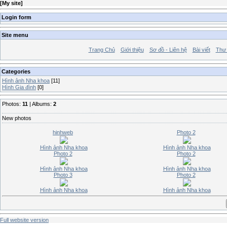
[
My site
]
Login form
Site menu
Trang Chủ
Giới thiệu
Sơ đồ - Liên hệ
Bài viết
Thư 
Categories
Hình ảnh Nha khoa
[11]
Hình Gia đình
[0]
Photos:
11
| Albums:
2
New photos
hinhweb
Photo 2
Hình ảnh Nha khoa
Hình ảnh Nha khoa
Photo 2
Photo 2
Hình ảnh Nha khoa
Hình ảnh Nha khoa
Photo 3
Photo 2
Hình ảnh Nha khoa
Hình ảnh Nha khoa
Full website version